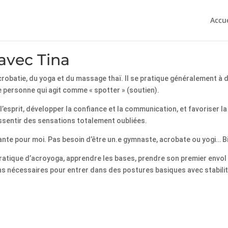
Accue
 avec Tina
robatie, du yoga et du massage thaï. Il se pratique généralement à 
e personne qui agit comme « spotter » (soutien).
l’esprit, développer la confiance et la communication, et favoriser l
 ressentir des sensations totalement oubliées.
ante pour moi. Pas besoin d’être un.e gymnaste, acrobate ou yogi… Bie
pratique d’acroyoga, apprendre les bases, prendre son premier envol 
ons nécessaires pour entrer dans des postures basiques avec stabilit