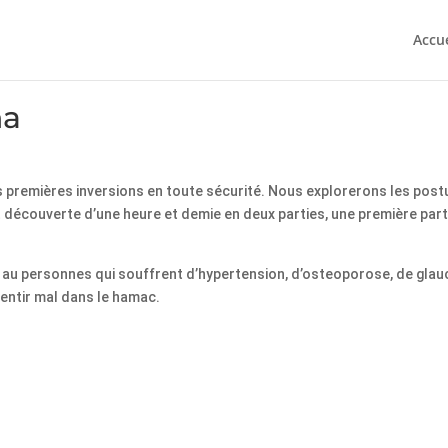
Accue
na
 tes premières inversions en toute sécurité. Nous explorerons les po
let découverte d’une heure et demie en deux parties, une première pa
i au personnes qui souffrent d’hypertension, d’osteoporose, de glau
entir mal dans le hamac.